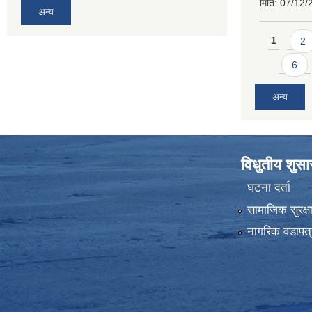
मिति:
07/12/
अन्य
Pages
1
2
6
अन्य
विधुतीय शुस
घटना दर्ता
सामाजिक सुरक्ष
नागरिक वडापत्