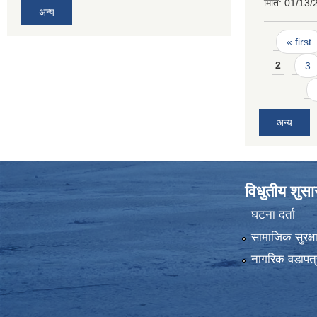
मिति:
01/13/
अन्य
Pages
« first
2
3
अन्य
विधुतीय शुस
घटना दर्ता
सामाजिक सुरक्ष
नागरिक वडापत्